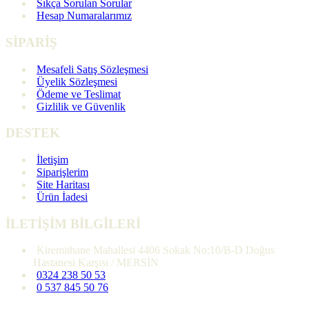
Sıkça Sorulan Sorular
Hesap Numaralarımız
SİPARİŞ
Mesafeli Satış Sözleşmesi
Üyelik Sözleşmesi
Ödeme ve Teslimat
Gizlilik ve Güvenlik
DESTEK
İletişim
Siparişlerim
Site Haritası
Ürün İadesi
İLETİŞİM BİLGİLERİ
Kiremithane Mahallesi 4406 Sokak No:10/B-D Doğus
Hastanesi Karşısı / MERSİN
0324 238 50 53
0 537 845 50 76