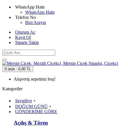
WhatsApp Hattı
WhatsApp Hattı
Telefon No
Bizi Arayın
Oturum Aç
Kayıt Ol
Sipariş Takip
0 ürün - 0,00 TL
Alışveriş sepetiniz boş!
Kategoriler
Sevgiliye
+
DOĞUM GÜNÜ
+
GÖNDERİME GÖRE
Açılış & Tören