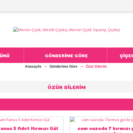
ÜNÜ
GÖNDERİME GÖRE
ÇİÇE
Anasayfa
Gönderime Göre
Özür Dilerim
ÖZÜR DILERIM
anus 5 Adet Kırmızı Gül
cam vazoda 7 kırmızı g
papatya