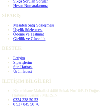
Sıkça Sorulan Sorular
Hesap Numaralarımız
SİPARİŞ
Mesafeli Satış Sözleşmesi
Üyelik Sözleşmesi
Ödeme ve Teslimat
Gizlilik ve Güvenlik
DESTEK
İletişim
Siparişlerim
Site Haritası
Ürün İadesi
İLETİŞİM BİLGİLERİ
Kiremithane Mahallesi 4406 Sokak No:10/B-D Doğus
Hastanesi Karşısı / MERSİN
0324 238 50 53
0 537 845 50 76