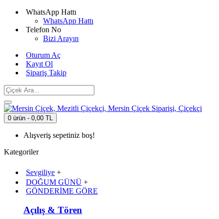
WhatsApp Hattı
WhatsApp Hattı
Telefon No
Bizi Arayın
Oturum Aç
Kayıt Ol
Sipariş Takip
0 ürün - 0,00 TL
Alışveriş sepetiniz boş!
Kategoriler
Sevgiliye
+
DOĞUM GÜNÜ
+
GÖNDERİME GÖRE
Açılış & Tören