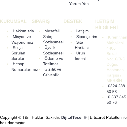
Yorum Yap
KURUMSAL
SİPARİŞ
DESTEK
İLETİŞİM
BİLGİLERİ
Hakkımızda
Mesafeli
İletişim
Misyon ve
Satış
Siparişlerim
Kiremitha
Sözleşmesi
Vizyonumuz
Site
Mahallesi
Üyelik
Sıkça
Haritası
4406
Sözleşmesi
Sorulan
Ürün
Sokak
Ödeme ve
Sorular
İadesi
No:10/B-D
Hesap
Teslimat
Doğus
Gizlilik ve
Numaralarımız
Hastanesi
Güvenlik
Karşısı /
MERSİN
0324 238
50 53
0 537 845
50 76
Copyright © Tüm Hakları Saklıdır.
DijitalTescil®
| E-ticaret Paketleri ile
hazırlanmıştır.