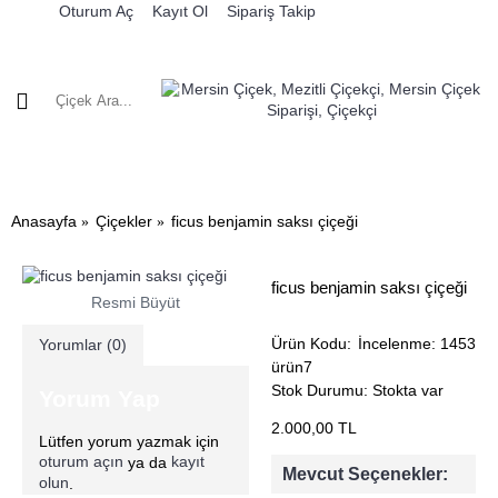
Oturum Aç
Kayıt Ol
Sipariş Takip
0 
SEVGILIYE
DOĞUM GÜNÜ
GÖNDERİME GÖRE
ÇİÇEKLER
H
Anasayfa
Çiçekler
ficus benjamin saksı çiçeği
ficus benjamin saksı çiçeği
Resmi Büyüt
Ürün Kodu:
İncelenme: 1453
Yorumlar (0)
ürün7
Stok Durumu:
Stokta var
Yorum Yap
2.000,00 TL
Lütfen yorum yazmak için
oturum açın
kayıt
ya da
Mevcut Seçenekler:
olun
.