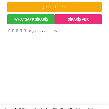
SEPETE EKLE
WHATSAPP SIPARIŞ
SIPARIŞ VER
0 yorum
Yorum Yap
/
KURUMSAL
SİPARİŞ
DESTEK
İLETİŞİM BİLGİLERİ