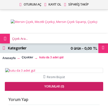
OTURUM AÇ
KAYIT OL
SIPARIŞ TAKIP
Kategoriler
0 ürün - 0,00 TL
Çiçekler
kutu da 3 adet gül
Anasayfa
Resmi Büyüt
YORUMLAR (0)
Yorum Yap