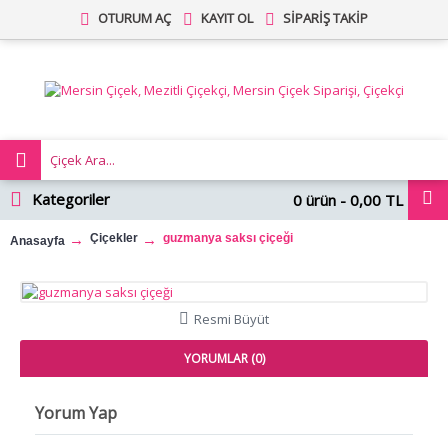
OTURUM AÇ
KAYIT OL
SIPARIŞ TAKIP
Kategoriler
0 ürün - 0,00 TL
Çiçekler
guzmanya saksı çiçeği
Anasayfa
Resmi Büyüt
YORUMLAR (0)
Yorum Yap