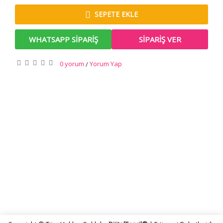
SEPETE EKLE
WHATSAPP SIPARIŞ
SIPARIŞ VER
0 yorum
Yorum Yap
/
KURUMSAL
SİPARİŞ
DESTEK
İLETİŞİM BİLGİLERİ