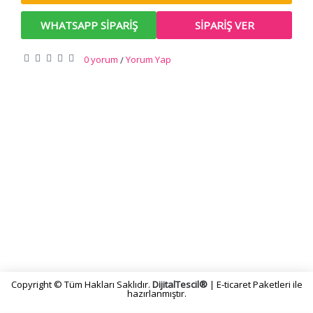
WHATSAPP SIPARIŞ
SIPARIŞ VER
0 yorum
Yorum Yap
/
KURUMSAL
SİPARİŞ
DESTEK
İLETİŞİM BİLGİLERİ
Copyright © Tüm Hakları Saklıdır.
DijitalTescil®
| E-ticaret Paketleri ile
hazırlanmıştır.